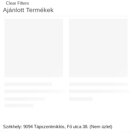
Clear Filters
Ajánlott Termékek
30 ÉV GARANCIA
460M3/H, ENTALPIÁS, WIFI
KIEMELT
KIEMELT
ELADÓ
MŰANYAG LÉGCSATORNÁK
KÖZPONTI LÉGCSATORNÁS HŐVISSZANYERŐ KÉSZÜLÉKEK
Flexibilis antisztatikus és antibakteriális cső DN75
Reversus 450+ (Wi-Fi) Entalpiás
17 236
Ft
–
43 460
Ft
1 261 567
Ft
Székhely: 9094 Tápszentmiklós, Fő utca 38. (Nem üzlet)