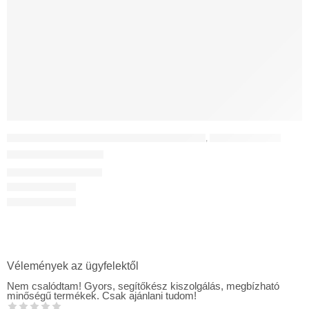
EGYHELYISÉGES HŐVISSZANYERŐ KÉSZÜLÉKEK
,
UNCATEGORIZED
WIVE 100 fali diffúzor
72 176
Ft
–
76 078
Ft
Vélemények az ügyfelektől
Nem csalódtam! Gyors, segítőkész kiszolgálás, megbízható
minőségű termékek. Csak ajánlani tudom!