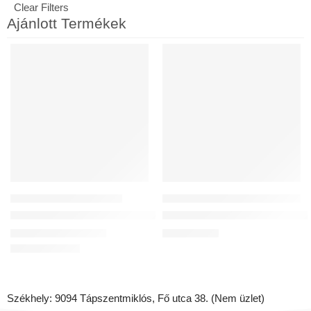
Clear Filters
Ajánlott Termékek
30 ÉV GARANCIA
460M3/H, ENTALPIÁS, WIFI
KIEMELT
KIEMELT
ELADÓ
MŰANYAG LÉGCSATORNÁK
KÖZPONTI LÉGCSATORNÁS HŐVISSZANYERŐ KÉSZÜLÉKEK
Flexibilis antisztatikus és antibakteriális cső DN75
Reversus 450+ (Wi-Fi) Entalpiás
17 236
Ft
–
43 460
Ft
1 261 567
Ft
Székhely: 9094 Tápszentmiklós, Fő utca 38. (Nem üzlet)