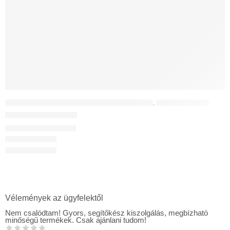
EGYHELYISÉGES HŐVISSZANYERŐ KÉSZÜLÉKEK
,
UNCATEGORIZED
WIVE 100 fali diffúzor
72 176
Ft
–
76 078
Ft
Vélemények az ügyfelektől
Nem csalódtam! Gyors, segítőkész kiszolgálás, megbízható
minőségű termékek. Csak ajánlani tudom!