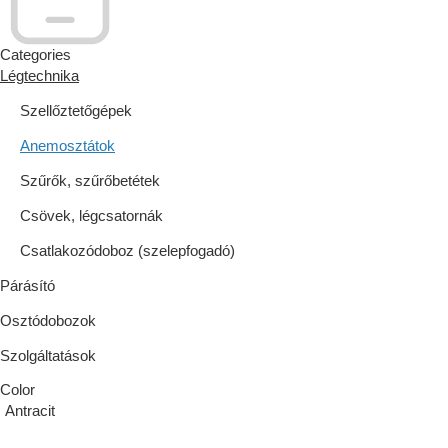
Categories
Légtechnika
Szellőztetőgépek
Anemosztátok
Szűrők, szűrőbetétek
Csövek, légcsatornák
Csatlakozódoboz (szelepfogadó)
Párásító
Osztódobozok
Szolgáltatások
Color
Antracit