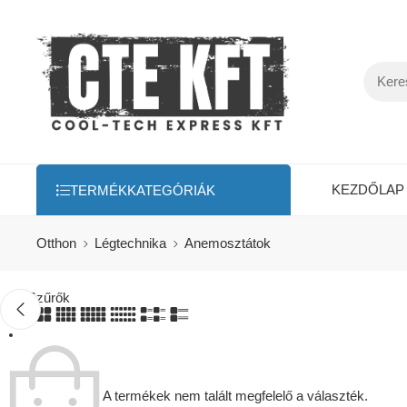
KEZDŐLAP
TERMÉKKATEGÓRIÁK
Otthon
Légtechnika
Anemosztátok
Szűrők
A termékek nem talált megfelelő a választék.