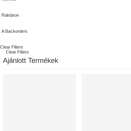
Raktáron
A Backorders
Clear Filters
Clear Filters
Ajánlott Termékek
30 ÉV GARANCIA
460M3/H, ENTALPIÁS, WIF
KIEMELT
KIEMELT
ELADÓ
KORLÁTOZOTT