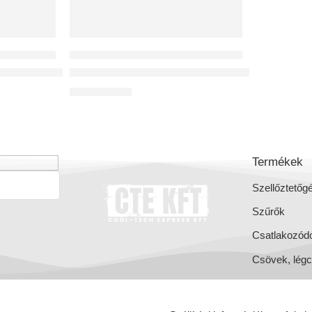
RŐ KÉSZÜLÉKEK
KÖZPONTI LÉGCSATORNÁS HŐVISSZANYERŐ KÉSZÜLÉKEK
 Entalpiás hőcserélővel,hővisszanyerő,
Reversus 450+ (Wi-Fi),hővisszanyerő,
1 015 141
Ft
Termékek
Szellőztetőg
Szűrők
Csatlakozód
Csövek, lég