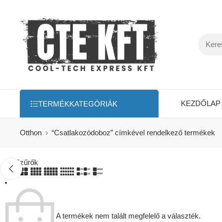
KEZDŐLAP
TERMÉKKATEGÓRIÁK
Otthon
“Csatlakozódoboz” címkével rendelkező termékek
Szűrők
A termékek nem talált megfelelő a választék.