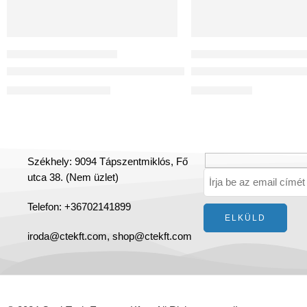
MŰANYAG LÉGCSATORNÁK
KÖZPONTI LÉGCSATORNÁS HŐVISSZANYE
Flexibilis antisztatikus és antibakteriális cső DN75
Reversus 450+ (Wi-Fi)
17 236
Ft
–
43 460
Ft
1 261 567
Ft
Székhely: 9094 Tápszentmiklós, Fő
utca 38. (Nem üzlet)
Telefon: +36702141899
iroda@ctekft.com,
shop@ctekft.com