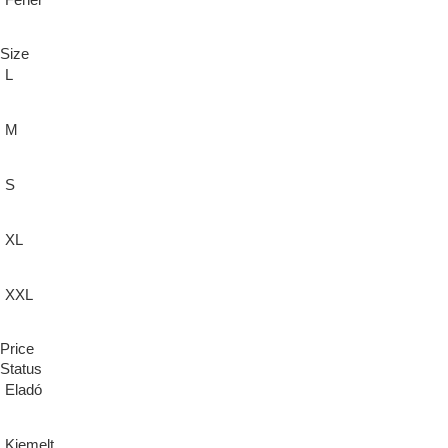
Fehér
Size
L
M
S
XL
XXL
Price
Status
Eladó
Kiemelt