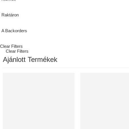
Raktáron
A Backorders
Clear Filters
Clear Filters
Ajánlott Termékek
30 ÉV GARANCIA
460M3/H, ENTALPIÁS, WIF
KIEMELT
KIEMELT
ELADÓ
KORLÁTOZOTT