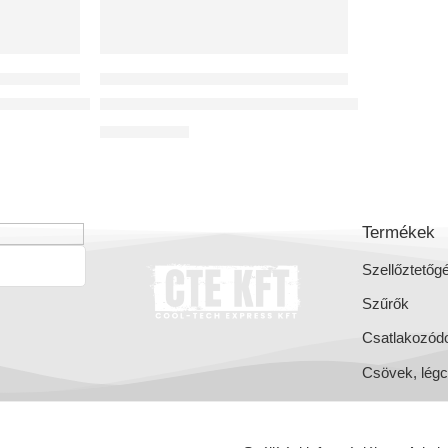
RŐ KÉSZÜLÉKEK
KÖZPONTI LÉGCSATORNÁS HŐVISSZANYERŐ KÉSZÜLÉKEK
 Entalpiás hőcserélővel,hővisszanyerő,
Reversus 450+ (Wi-Fi),hővisszanyerő,
1 015 141
Ft
Termékek
Szellőztetőg
Szűrők
Csatlakozód
Csövek, lég