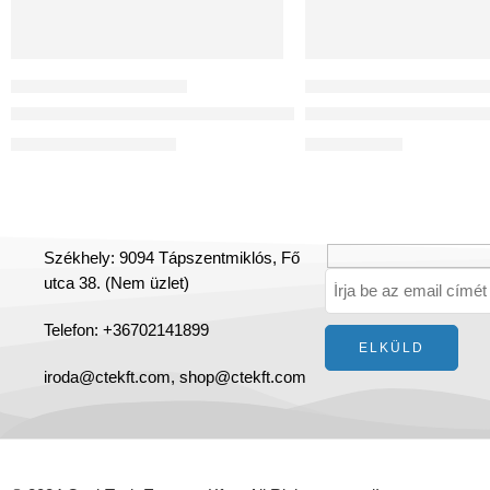
MŰANYAG LÉGCSATORNÁK
KÖZPONTI LÉGCSATORNÁS HŐVISSZANYE
Flexibilis antisztatikus és antibakteriális cső DN75
Reversus 450+ (Wi-Fi)
17 236
Ft
–
43 460
Ft
1 261 567
Ft
Székhely: 9094 Tápszentmiklós, Fő
utca 38. (Nem üzlet)
Telefon: +36702141899
iroda@ctekft.com,
shop@ctekft.com