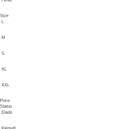
Fehér
Size
L
M
S
XL
XXL
Price
Status
Eladó
Kiemelt