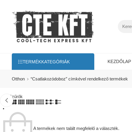
KEZDŐLAP
TERMÉKKATEGÓRIÁK
Otthon
“Csatlakozódoboz” címkével rendelkező termékek
Szűrők
A termékek nem talált megfelelő a választék.