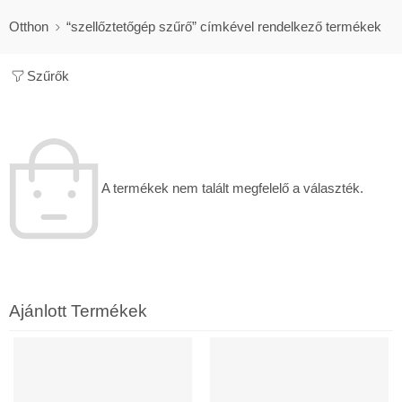
Otthon
“szellőztetőgép szűrő” címkével rendelkező termékek
Szűrők
A termékek nem talált megfelelő a választék.
Ajánlott Termékek
30 ÉV GARANCIA
460M3/H, ENTALPIÁS, WIFI
KIEMELT
KIEMELT