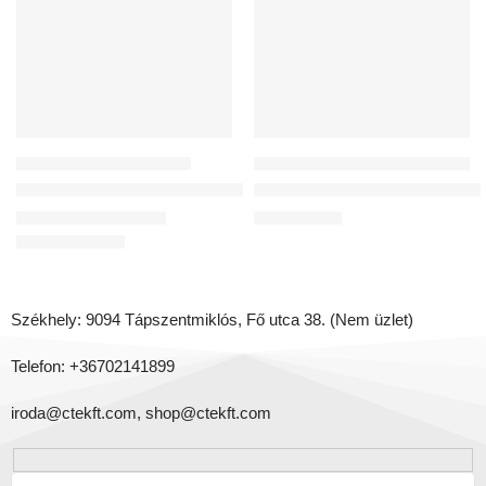
ELADÓ
KORLÁTOZOTT
MŰANYAG LÉGCSATORNÁK
KÖZPONTI LÉGCSATORNÁS HŐVISSZANYERŐ KÉSZÜLÉKEK
Flexibilis antisztatikus és antibakteriális cső DN75
Reversus 450+ (Wi-Fi) Entalpiás
17 236
Ft
–
43 460
Ft
1 261 567
Ft
Székhely: 9094 Tápszentmiklós, Fő utca 38. (Nem üzlet)
Telefon: +36702141899
iroda@ctekft.com,
shop@ctekft.com