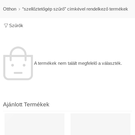
Otthon
“szellőztetőgép szűrő” címkével rendelkező termékek
Szűrők
A termékek nem talált megfelelő a választék.
Ajánlott Termékek
30 ÉV GARANCIA
460M3/H, ENTALPIÁS, WIFI
KIEMELT
KIEMELT