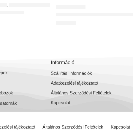
ZED
,
CSATLAKOZÓDOBOZ (SZELEPFOGADÓ)
,
OSZTÓDOBOZOK
OSZTÓDOBOZOK
z 198-9-75
Osztódoboz 5-ös egysoros osztó
29 066
Ft
Információ
épek
Szállítási információk
Adatkezelési tájékoztató
obozok
Általános Szerződési Feltételek
Kapcsolat
csatornák
zelési tájékoztató
Általános Szerződési Feltételek
Kapcsolat