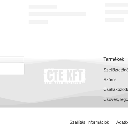
UNCATEGORI
OSZTÓDOBOZOK
Osztódobo
z
Osztodoboz 4-es egysoros
55 132
Ft
23 533
Ft
Termékek
Szellőztetőg
Szűrők
Csatlakozód
Csövek, lég
Szállítási információk
Adatke