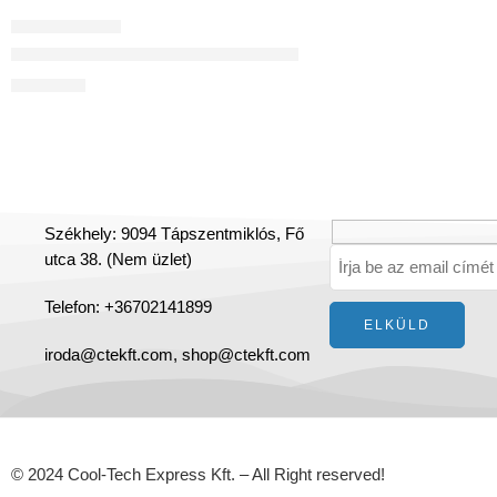
OSZTÓDOBOZOK
14-es (7+7)egysoros osztódoboz 75 mm-es rendszerekhe
58 771
Ft
Székhely: 9094 Tápszentmiklós, Fő
utca 38. (Nem üzlet)
Telefon: +36702141899
iroda@ctekft.com,
shop@ctekft.com
© 2024 Cool-Tech Express Kft. – All Right reserved!