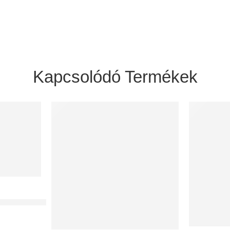
Kapcsolódó Termékek
6+2) egysoros osztódoboz 75 mm-es rendszerekhez