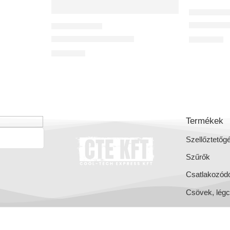
CSATLAKOZÓ
 rendszerekhez
1-es szel
OSZTÓDOBOZOK
Osztódoboz 198-9-75
13 884
Ft
61 110
Ft
Termékek
Szellőztetőg
Szűrők
Csatlakozód
Csövek, lég