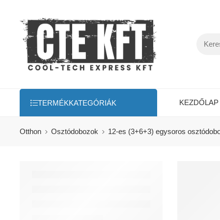
KEZDŐLAP
TERMÉKKATEGÓRIÁK
Otthon
Osztódobozok
12-es (3+6+3) egysoros osztódob