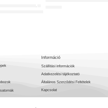
3-as rövid csonkos szelepfogadó
DOBOZ (SZELEPFOGADÓ)
,
OSZTÓDOBOZOK
16 982
Ft
epfogadó 100/2*75 mm-es
Információ
épek
Szállítási információk
Adatkezelési tájékoztató
obozok
Általános Szerződési Feltételek
Kapcsolat
csatornák