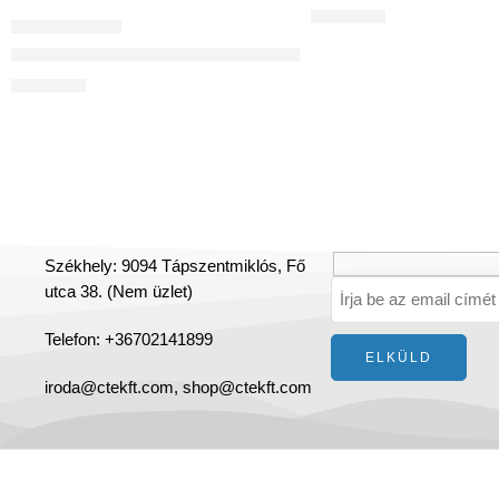
49 898
Ft
OSZTÓDOBOZOK
Osztódoboz 8-as (2+4+2) egysoros osztódoboz 75 mm-es
36 479
Ft
Székhely: 9094 Tápszentmiklós, Fő
utca 38. (Nem üzlet)
Telefon: +36702141899
iroda@ctekft.com,
shop@ctekft.com