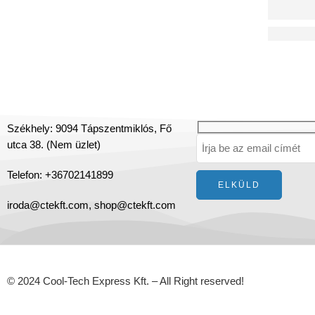
BREVA TO
Székhely: 9094 Tápszentmiklós, Fő
utca 38. (Nem üzlet)
Telefon: +36702141899
iroda@ctekft.com,
shop@ctekft.com
© 2024 Cool-Tech Express Kft. – All Right reserved!