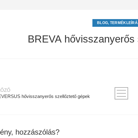
BLOG
,
TERMÉKLEÍR
BREVA hővisszanyerős s
LŐZŐ
VERSUS hővisszanyerős szellőztető gépek
ény, hozzászólás?