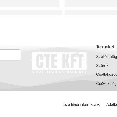
P MINI hővisszanyerős szellőztető gépek
BREVA TOP hővisszanyerő
Termékek
Szellőztető
Szűrők
Csatlakozó
Csövek, lég
Szállítási információk
Adatke