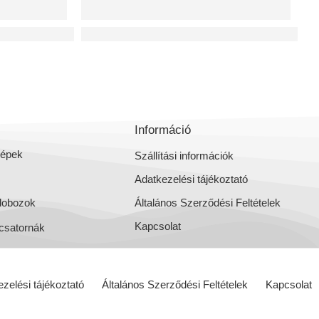
s szellőztető gépek
REVERSUS hővisszanyerős szellőztető gép
Információ
gépek
Szállítási információk
Adatkezelési tájékoztató
dobozok
Általános Szerződési Feltételek
Kapcsolat
csatornák
zelési tájékoztató
Általános Szerződési Feltételek
Kapcsolat