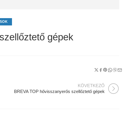
ÁSOK
zellőztető gépek
KÖVETKEZŐ
BREVA TOP hővisszanyerős szellőztető gépek