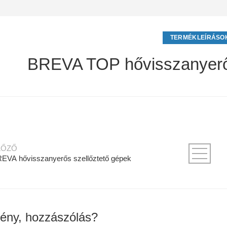
TERMÉKLEÍRÁSO
BREVA TOP hővisszanyerős
LŐZŐ
EVA hővisszanyerős szellőztető gépek
ény, hozzászólás?