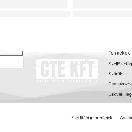
P MINI hővisszanyerős szellőztető gépek
BREVA hővisszanyerős sze
Termékek
Szellőztető
Szűrők
Csatlakozó
Csövek, lég
Szállítási információk
Adatke