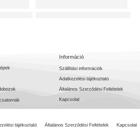
llőztető gépek
REVERSUS hővisszanyerős szellőztető gép
Információ
gépek
Szállítási információk
Adatkezelési tájékoztató
dobozok
Általános Szerződési Feltételek
Kapcsolat
csatornák
zelési tájékoztató
Általános Szerződési Feltételek
Kapcsolat