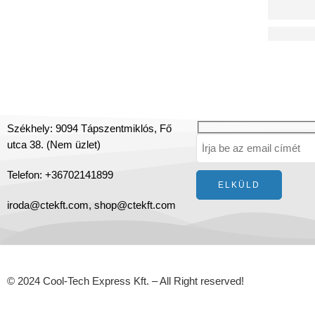
BREVA TO
Székhely: 9094 Tápszentmiklós, Fő
utca 38. (Nem üzlet)
Telefon: +36702141899
iroda@ctekft.com,
shop@ctekft.com
© 2024 Cool-Tech Express Kft. – All Right reserved!