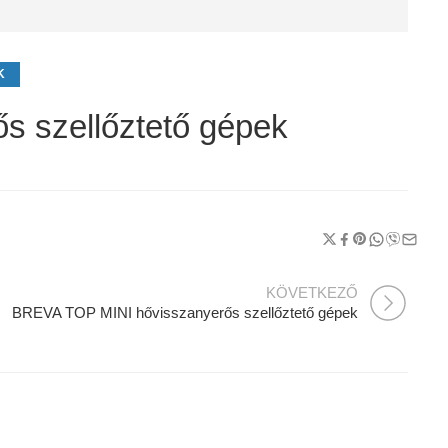
K
 szellőztető gépek
KÖVETKEZŐ
BREVA TOP MINI hővisszanyerős szellőztető gépek