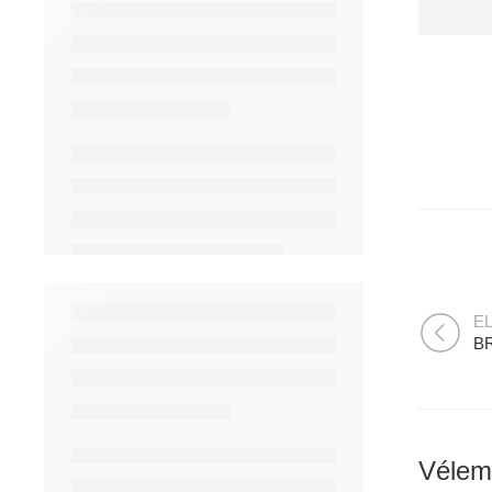
E
BR
Vélem