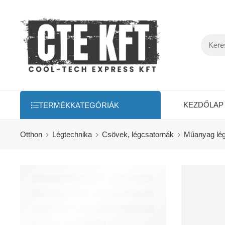
KEZDŐLAP
TERMÉKKATEGÓRIÁK
Otthon
Légtechnika
Csövek, légcsatornák
Műanyag lég