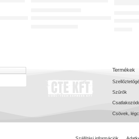
MŰANYAG LÉGCSATORNÁK
MŰANYAG L
us és antibakteriális DN90 Spectra 1000 prémium szellőzőcső
Flexibilis antisztatikus és antibakteriális DN
Awenta KO
20 315
Ft
–
58 975
Ft
5 502
Ft
Termékek
Szellőztetőg
Szűrők
Csatlakozód
Csövek, lég
Szállítási információk
Adatke