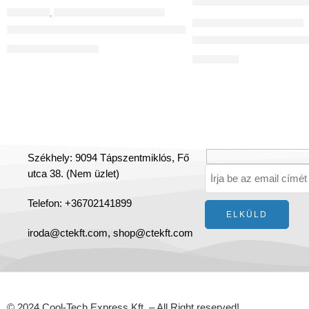
KÉLLÉKEK
,
MŰANYAG LÉGCSATORNÁK
MŰANYAG LÉGCSATORNÁK
CLICK csatlakozó PE-FLEX® csőhöz NA50, NA75, NA90
Flexibilis antisztatik
2 694
Ft
–
3 209
Ft
61 440
Ft
Székhely: 9094 Tápszentmiklós, Fő
utca 38. (Nem üzlet)
Telefon: +36702141899
iroda@ctekft.com,
shop@ctekft.com
© 2024 Cool-Tech Express Kft. – All Right reserved!