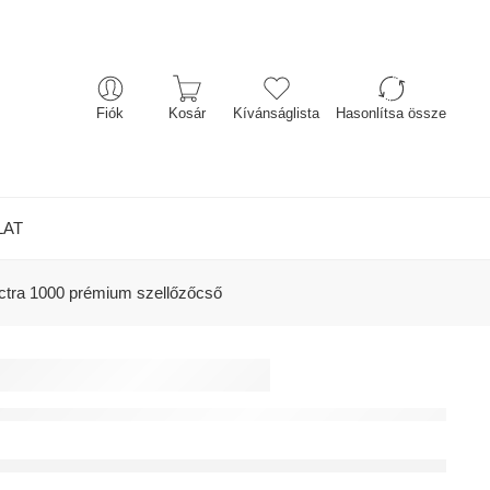
Fiók
Kosár
Kívánságlista
Hasonlítsa össze
LAT
pectra 1000 prémium szellőzőcső