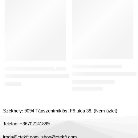
30 ÉV GARANCIA
MŰANYAG LÉGCSATORNÁK
MŰANYAG LÉGCSATORNÁK
,
MŰANYAG RENDSZER
Flexibilis antisztatikus és anti
Awenta KO125-15 PVC merev cső NA125/1,5 m
20 932
Ft
–
74 981
Ft
5 502
Ft
Székhely: 9094 Tápszentmiklós, Fő utca 38. (Nem üzlet)
Telefon: +36702141899
iroda@ctekft.com,
shop@ctekft.com